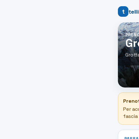
t
tel
PRENO
Gr
Grotta
Prenot
Per ac
fascia 
PASSA