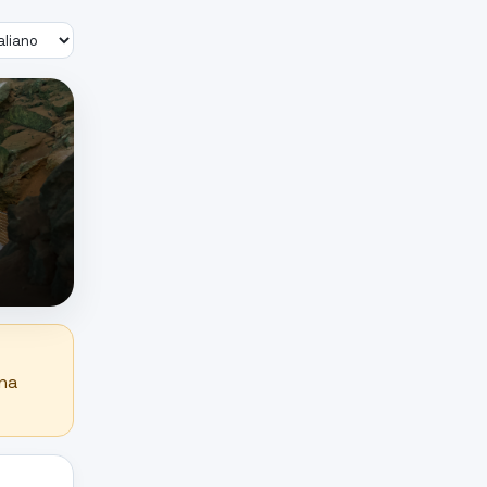
Lingua
una